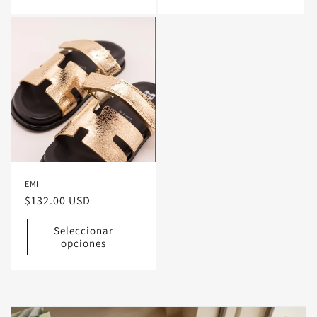
EMI
Precio
$132.00 USD
habitual
Seleccionar
opciones