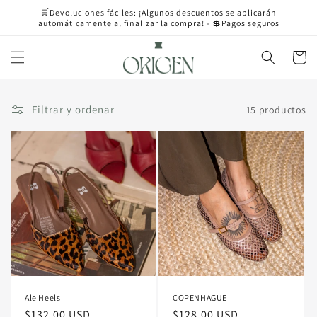
Ir
🛒Devoluciones fáciles: ¡Algunos descuentos se aplicarán
directamente
automáticamente al finalizar la compra! - 💲Pagos seguros
al contenido
Carrito
Filtrar y ordenar
15 productos
Ale Heels
COPENHAGUE
Precio
$132.00 USD
Precio
$128.00 USD